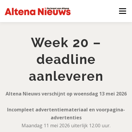
Ga
naar
Menu
de
inhoud
OVER ONS
ADVERTEREN
Week 20 –
deadline
NIEUWS AANLEVEREN
EPAPER
CONTACT
aanleveren
VACATURES
DOWNLOADS
Altena Nieuws verschijnt op woensdag 13 mei 2026
BEZORGKLACHTEN
Incompleet advertentiemateriaal en voorpagina-
advertenties
Maandag 11 mei 2026 uiterlijk 12.00 uur.