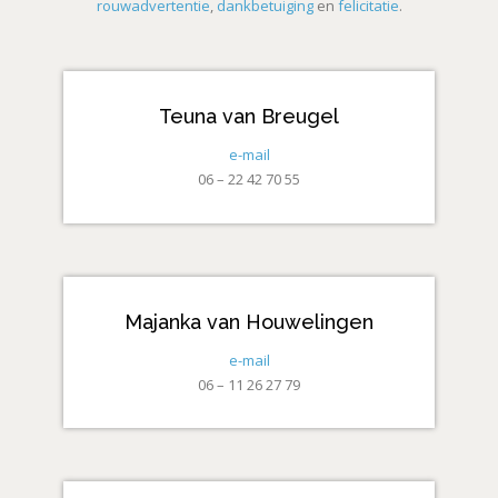
rouwadvertentie
,
dankbetuiging
en
felicitatie
.
Teuna van Breugel
e-mail
06 – 22 42 70 55
Majanka van Houwelingen
e-mail
06 – 11 26 27 79