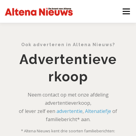
Ga
naar
Menu
de
inhoud
OVER ONS
ADVERTEREN
Ook adverteren in Altena Nieuws?
Advertentieve
NIEUWS AANLEVEREN
EPAPER
CONTACT
rkoop
VACATURES
DOWNLOADS
Neem contact op met onze afdeling
advertentieverkoop,
BEZORGKLACHTEN
of lever zelf een
advertentie
,
Altenatiefje
of
familiebericht* aan.
* Altena Nieuws kent drie soorten familieberichten: